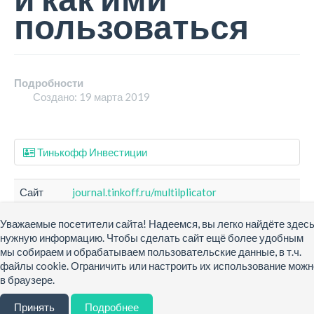
Цветы
пользоваться
Животные
Недвижимость
Парикмахерские
Медицина
Продукты
Подробности
Общественное питание
Создано: 19 марта 2019
Общественные организации
Юридические услуги
Безопасность
Разделитель 1
Тинькофф Инвестиции
Магазины
Производство
Доставка
Сайт
journal.tinkoff.ru/multilplicator
Новости
Уважаемые посетители сайта! Надеемся, вы легко найдёте здес
Авторизуйтесь, чтобы оставить комментарий!
Новости участников
нужную информацию. Чтобы сделать сайт ещё более удобным
JComments
мы собираем и обрабатываем пользовательские данные, в т.ч.
Создание сайтов
© 2015 - 2026, Каталог услуг и
О персональных данных
файлы cookie. Ограничить или настроить их использование можн
деловых предложений Саратова
в браузере.
Справка
Принять
Подробнее
О сайте