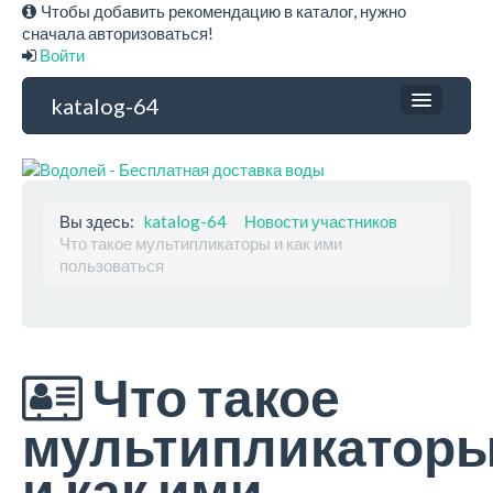
Чтобы добавить рекомендацию в каталог, нужно
сначала авторизоваться!
Войти
katalog-64
Каталог услуг
Весь каталог
Разделитель 2
Вы здесь:
katalog-64
Новости участников
Учебные заведения
Что такое мультипликаторы и как ими
Финансы
пользоваться
Строительство, ремонт
Компьютерная техника
Теле, радио оборудование
Бытовая техника
Одежда, обувь
Что такое
Мебель, предметы быта
Туризм, отдых
мультипликатор
Такси, грузоперевозки, транспорт
Дизайн, реклама
и как ими
Интернет