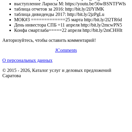
выступление Ларисы М: https://youtu.be/56wBSNTFWfs
таблица отчетов за 2016: http://bit.ly/2lJYIMK
таблица дивиденды 2017: http://bit.ly/2jzPgLu
МОК#3 =============25 марта http://bit.ly/2l2TR6d
День инвестора СПБ =11 апреля http://bit.ly/2mcwPN5
Конфа смартлаба=====22 апреля http://bit.ly/2mCHHlt
Авторизуйтесь, чтобы оставить комментарий!
JComments
О персональных данных
© 2015 - 2026, Каталог услуг и деловых предложений
Саратова