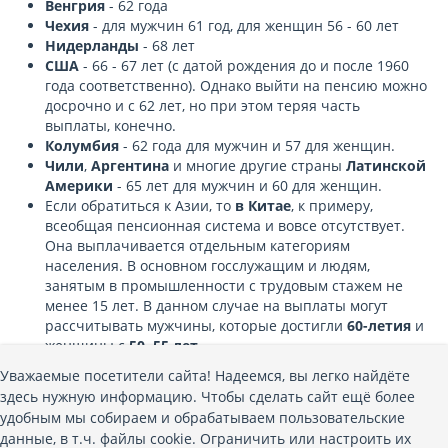
Венгрия
- 62 года
Чехия
- для мужчин 61 год, для женщин 56 - 60 лет
Нидерланды
- 68 лет
США
- 66 - 67 лет (с датой рождения до и после 1960
года соответственно). Однако выйти на пенсию можно
досрочно и с 62 лет, но при этом теряя часть
выплаты, конечно.
Колумбия
- 62 года для мужчин и 57 для женщин.
Чили
,
Аргентина
и многие другие страны
Латинской
Америки
- 65 лет для мужчин и 60 для женщин.
Если обратиться к Азии, то
в Китае
, к примеру,
всеобщая пенсионная система и вовсе отсутствует.
Она выплачивается отдельным категориям
населения. В основном госслужащим и людям,
занятым в промышленности с трудовым стажем не
менее 15 лет. В данном случае на выплаты могут
рассчитывать мужчины, которые достигли
60-летия
и
женщины с
50−55 лет
.
Подобная пенсионная система действует и
в Индии
.
Уважаемые посетители сайта! Надеемся, вы легко найдёте
В
Японии
- 65 лет
здесь нужную информацию. Чтобы сделать сайт ещё более
удобным мы собираем и обрабатываем пользовательские
данные, в т.ч. файлы cookie. Ограничить или настроить их