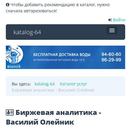
Чтобы добавить рекомендацию в каталог, нужно
сначала авторизоваться!
Войти
katalog-64
Каталог услуг
Новости
Новости участников
Создание сайтов
Вы здесь:
katalog-64
Каталог услуг
Биржевая аналитика - Василий Олейник
Справка
Биржевая аналитика -
Василий Олейник