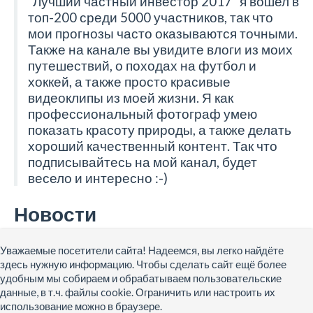
"Лучший частный инвестор 2017" я вошел в
топ-200 среди 5000 участников, так что
мои прогнозы часто оказываются точными.
Также на канале вы увидите влоги из моих
путешествий, о походах на футбол и
хоккей, а также просто красивые
видеоклипы из моей жизни. Я как
профессиональный фотограф умею
показать красоту природы, а также делать
хороший качественный контент. Так что
подписывайтесь на мой канал, будет
весело и интересно :-)
Новости
Схемы обмана на бирже, как у нас отбирают деньги,
Уважаемые посетители сайта! Надеемся, вы легко найдёте
биржевая торговля, акции, валюты, кукл, брокеры
здесь нужную информацию. Чтобы сделать сайт ещё более
Биржевой терминал QUIK настройки
удобным мы собираем и обрабатываем пользовательские
Авторизуйтесь, чтобы оставить комментарий!
данные, в т.ч. файлы cookie. Ограничить или настроить их
использование можно в браузере.