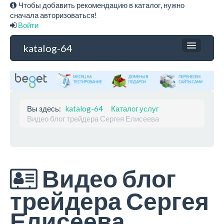
Чтобы добавить рекомендацию в каталог, нужно
сначала авторизоваться!
Войти
katalog-64
Каталог услуг
Весь каталог
Разделитель 2
Учебные заведения
Вы здесь:
katalog-64
Каталог услуг
Финансы
Видео блог трейдера Сергея Елисеева
Строительство, ремонт
Компьютерная техника
Теле, радио оборудование
Бытовая техника
Одежда, обувь
Видео блог
Мебель, предметы быта
Туризм, отдых
трейдера Сергея
Такси, грузоперевозки, транспорт
Дизайн, реклама
Елисеева
Интернет